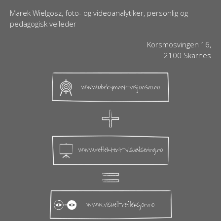
Marek Wielgosz, foto- og videoanalytiker, personlig og
pedagogisk veileder
Korsmosvingen 16,
2100 Skarnes
www.ubekymret-visjonsro.no
www.reflektert-visualisering.no
www.visuell-refleksjon.no